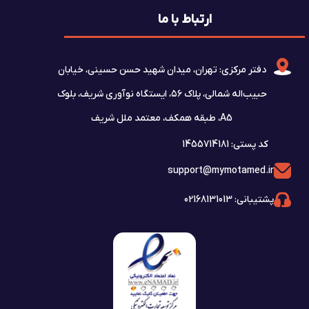
ارتباط با ما
دفتر مرکزی: تهران، میدان شهید حسن حسینی، خیابان
حبیب‌اله شمالی، پلاک ۵۶، ایستگاه نوآوری شریف، بلوک
A5، طبقه همکف، معتمد ملل شریف
کد پستی: 1455714181
support@mymotamed.ir
پشتیبانی: 02168131013