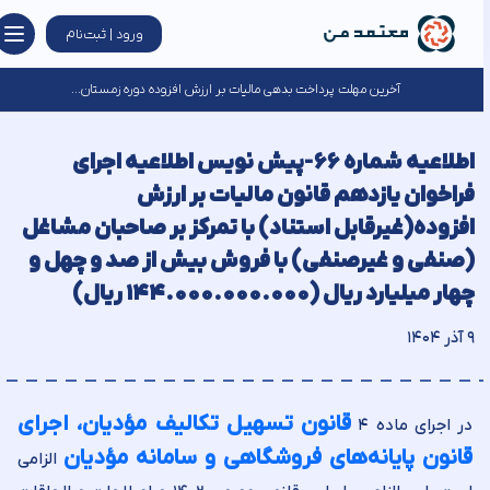
ورود | ثبت‌نام
آخرین مهلت پرداخت بدهی مالیات بر ارزش افزوده دوره زمستان...
اطلاعیه شماره ۶۶-پیش نویس اطلاعیه اﺟﺮاي
فراخوان یازدهم ﻗﺎﻧﻮن مالیات ﺑﺮ ارزش
اﻓﺰوده(غیرقابل استناد) با تمرکز بر صاحبان مشاغل
(صنفی و غیرصنفی) با فروش بیش از صد و چهل و
چهار میلیارد ریال (۱۴۴.۰۰۰.۰۰۰.۰۰۰ ریال)
۹ آذر ۱۴۰۴
قانون تسهیل تکالیف مؤدیان، اجرای
در اجرای ماده ۴
قانون پایانه‌های فروشگاهی و سامانه مؤدیان
الزامی