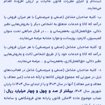
ثبت‌نام و اجرای مقررات قانون مالیات بر ارزش افزوده اقدام
می‌نمایند.
ب- کلیه صاحبان مشاغل (صنفی و غیرصنفی) با هر میزان فروش یا
درآمد که کالا و خدمات متعلق به اشخاص دیگر را به‌روش‌هایی نظیر
دلالی، حق‌العمل‌کاری، به‌هم‌رسانی و …، در قبال مبالغی تحت عنوان
کمیسیون، کارمزد، پورسانت و موارد مشابه عرضه می‌نمایند.
ج- کلیه صاحبان مشاغل (صنفی و غیرصنفی) با هر میزان فروش یا
درآمد که کالا و خدمات خود را از طریق اشخاص ثالث و به‌روش‌هایی
نظیر دلالی، حق‌العمل‌کاری، به‌هم‌رسانی و … عرضه می‌نمایند.
د- کلیه صاحبان مشاغل (صنفی و غیرصنفی) شاغل در فعالیت‌های
ذیل در ﺻﻮرﺗﻲ ﻛﻪ ﻣﺠﻤﻮع ﻓﺮوش ﻛﺎﻻﻫﺎ و اراﺋﻪ ﺧﺪﻣﺎت (ﻏﻴﺮ ﻣﻌﺎف ﻳﺎ
ﻣﻌﺎف و ﻏﻴﺮ ﻣﻌﺎف) آنها در سال ۱۴۰۳ و یا از ابتدای سال ۱۴۰۴ تا پایان
شهریور سال ۱۴۰۴،
بیشتر از صد و چهل و چهار میلیارد ریال
(
نصاب موضوع ماده ۱۴مکرر قانون پایانه های فروشگاهی و سامانه