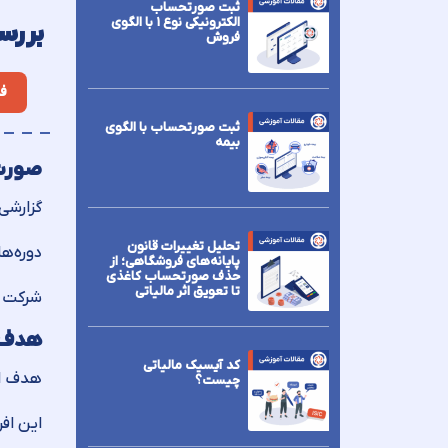
ثبت صورتحساب
الکترونیکی نوع ۱ با الگوی
بررس
فروش
ف
ثبت صورتحساب با الگوی
بیمه
صورت
گزارشی
تحلیل تغییرات قانون
دوره‌ه
پایانه‌های فروشگاهی؛ از
حذف صورتحساب کاغذی
تا تعویق اثر مالیاتی
شرکت د
هدف ا
کد آیسیک مالیاتی
هدف اص
چیست؟
این افر