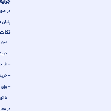
جرایم
پایان فص
نکات 
– صورت
– خریده
– اگر خ
– خریدا
– برای
– با ت
در معام