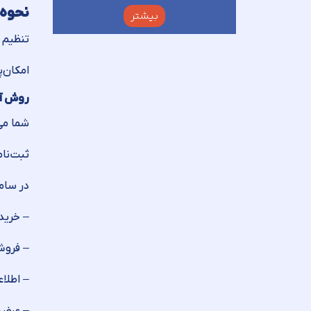
نحوه 
بیشتر
تنظیم 
امکان‌پ
روش آن
شما می
ثبت‌نام
در ساما
– خرید
– فرو
– اطلاع