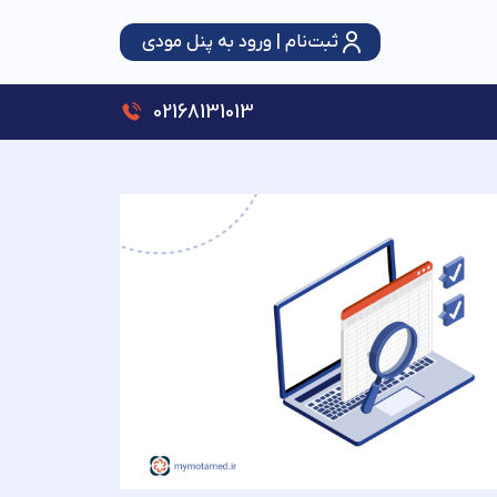
ثبت‌نام | ورود به پنل مودی
سقف استفاده از تبصره ماده (۱۰۰) قانون مالیات‌های مستقیم ۳ برابر شد؛ حمایت از اصناف با رویکرد عدالت و شفافیت
02168131013