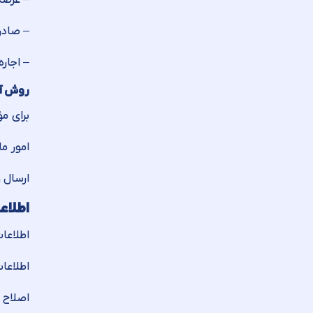
– عرضه 
– صادر
– اجار
روش آف
برای م
امور م
ارسال 
اطلاع
اطلاعا
اطلاعا
اصلاح 