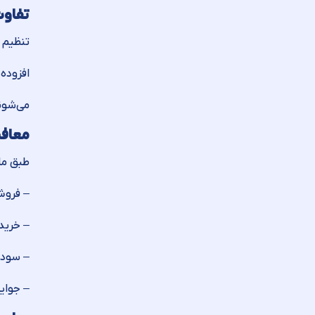
تفاوت
می‌شون
معافی
طبق ماده ۱۶۹ قانون مالیات‌های مستقیم، برخی مشاغل از ارسال
– فروش
– خرید
– سود و
– جوایز