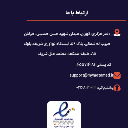
ارتباط با ما
دفتر مرکزی: تهران، میدان شهید حسن حسینی، خیابان
حبیب‌اله شمالی، پلاک ۵۶، ایستگاه نوآوری شریف، بلوک
A5، طبقه همکف، معتمد ملل شریف
کد پستی: 1455714181
support@mymotamed.ir
پشتیبانی: 02168131013