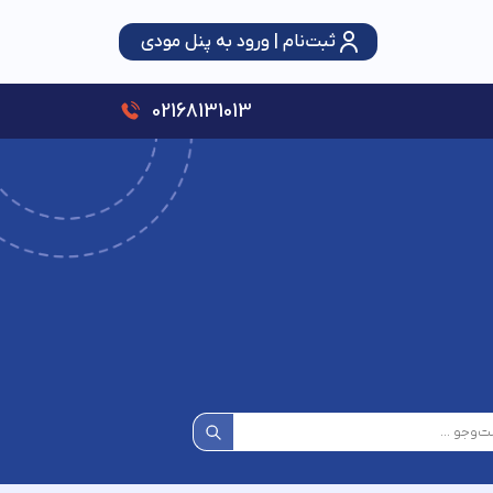
ثبت‌نام | ورود به پنل مودی
سقف استفاده از تبصره ماده (۱۰۰) قانون مالیات‌های مستقیم ۳ برابر شد؛ حمایت از اصناف با رویکرد عدالت و شفافیت
02168131013