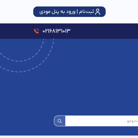
ثبت‌نام | ورود به پنل مودی
سقف استفاده از تبصره ماده (۱۰۰) قانون مالیات‌های مستقیم ۳ برابر شد؛ حمایت از اصناف با رویکرد عدالت و شفافیت
02168131013