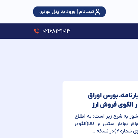
ثبت‌نام | ورود به پنل مودی
سقف استفاده از تبصره ماده (۱۰۰) قانون مالیات‌های مستقیم ۳ برابر شد؛ حمایت از اصناف با رویکرد عدالت و شفافیت
02168131013
گوهای بارنامه، بورس اوراق
در الگوی فروش ارز
ان امور مالیاتی کشور به شرح زیر است: به اطلاع
امه(الگوی شماره ۸)، بورس اوراق بهادار مبتنی بر کالا(الگوی