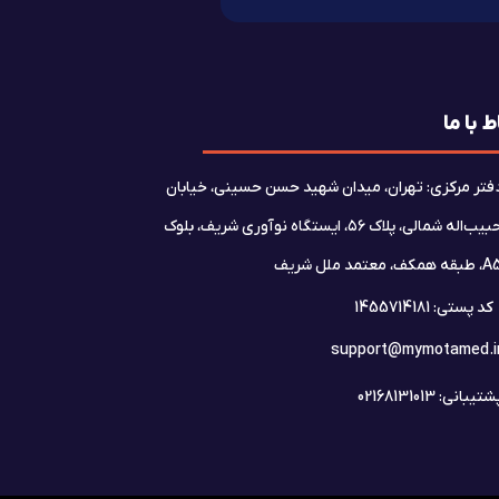
ط با ما
فتر مرکزی: تهران، میدان شهید حسن حسینی، خیابان
حبیب‌اله شمالی، پلاک ۵۶، ایستگاه نوآوری شریف، بلوک
بقه همکف، معتمد ملل شریف
کد پستی: 1455714181
support@mymotamed.i
تیبانی: 02168131013