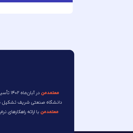
در آبان
معتمد‌من
دانشگاه صنعتی شریف تشکیل شده 
با ارائه راهکارهای نر
معتمد‌من