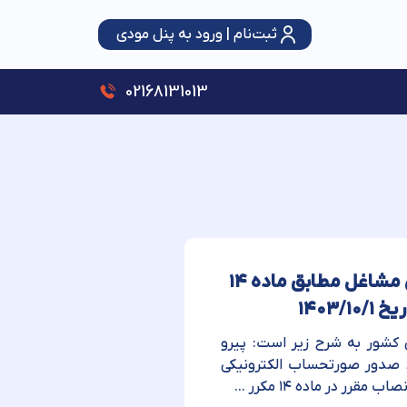
ثبت‌نام | ورود به پنل مودی
سقف استفاده از تبصره ماده (۱۰۰) قانون مالیات‌های مستقیم ۳ برابر شد؛ حمایت از اصناف با رویکرد عدالت و شفافیت
02168131013
اطلاعیه شماره ۴۹-درخصوص الزام صاحبان مشاغل مطابق ماده ۱۴
۱۴۰۳
ازمان امور مالیاتی کشور به شرح زیر است: پیرو
ط صدور صورتحساب الکترونیکی