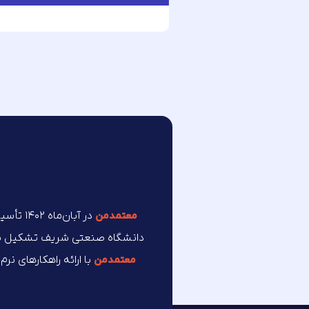
در آبان
معتمد‌من
دانشگاه صنعتی شریف تشکیل شده 
با ارائه راهکارهای نر
معتمد‌من