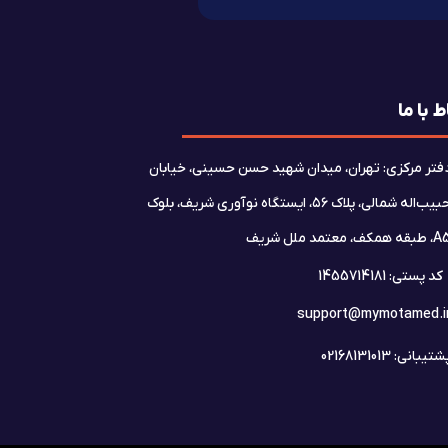
ط با ما
فتر مرکزی: تهران، میدان شهید حسن حسینی، خیابان
حبیب‌اله شمالی، پلاک ۵۶، ایستگاه نوآوری شریف، بلوک
بقه همکف، معتمد ملل شریف
کد پستی: 1455714181
support@mymotamed.i
تیبانی: 02168131013