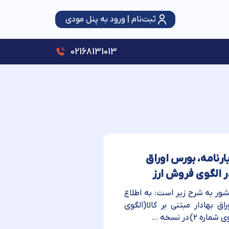
ثبت‌نام | ورود به پنل مودی
سقف استفاده از تبصره ماده (۱۰۰) قانون مالیات‌های مستقیم ۳ برابر شد؛ حمایت از اصناف با رویکرد عدالت و شفافیت
02168131013
گوهای بارنامه، بورس اوراق
در الگوی فروش ارز
ان امور مالیاتی کشور به شرح زیر است: به اطلاع
امه(الگوی شماره ۸)، بورس اوراق بهادار مبتنی بر کالا(الگوی