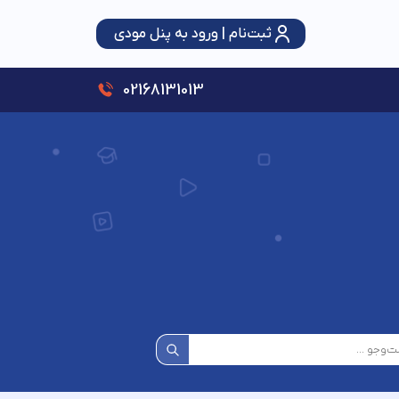
ثبت‌نام | ورود به پنل مودی
سقف استفاده از تبصره ماده (۱۰۰) قانون مالیات‌های مستقیم ۳ برابر شد؛ حمایت از اصناف با رویکرد عدالت و شفافیت
02168131013