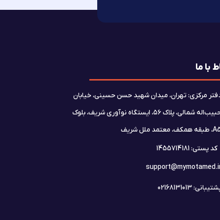
ط با ما
فتر مرکزی: تهران، میدان شهید حسن حسینی، خیابان
حبیب‌اله شمالی، پلاک ۵۶، ایستگاه نوآوری شریف، بلوک
بقه همکف، معتمد ملل شریف
کد پستی: 1455714181
support@mymotamed.i
تیبانی: 02168131013