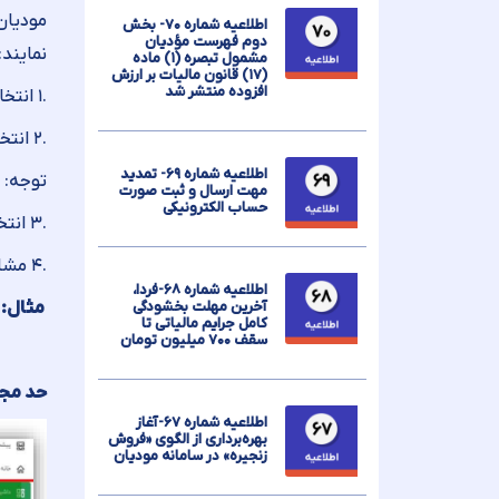
مودیان
اطلاعیه شماره ۷۰- بخش
دوم فهرست مؤدیان
نمایند:
مشمول تبصره (۱) ماده
(۱۷) قانون مالیات بر ارزش
افزوده منتشر شد
.۱ انتخاب گزینه “داشبورد مدیریتی”
.۲ انتخاب سال و دوره مورد نظر
اطلاعیه شماره ۶۹- تمدید
توجه: 
مهت ارسال و ثبت صورت
حساب الکترونیکی
.۳ انتخاب گزینه “جستجو”
.۴ مشاهده باقیمانده حد مجاز فروش در کادر “حد مجاز فروش دوره”
اطلاعیه شماره ۶۸-فردا،
آخرین مهلت بخشودگی
مثال
:
کامل جرایم مالیاتی تا
سقف ۷۰۰ میلیون تومان
حد مجا
اطلاعیه شماره ۶۷-آغاز
بهره‌برداری از الگوی «فروش
زنجیره‌» در سامانه مودیان