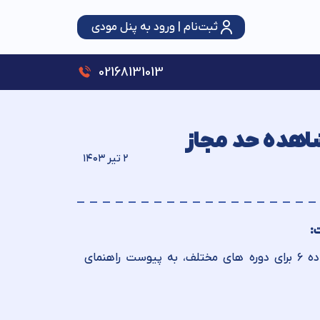
ثبت‌نام | ورود به پنل مودی
سقف استفاده از تبصره ماده (۱۰۰) قانون مالیات‌های مستقیم ۳ برابر شد؛ حمایت از اصناف با رویکرد عدالت و شفافیت
02168131013
ویری مشاهده حد مجاز
۲ تیر ۱۴۰۳
پیرو اطلاعیه شماره ۳۳- در خصوص قابلیت امکان مشاهده حد مجاز ماده ۶ برای دوره های مختلف، به پیوست راهنمای